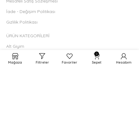
Mesafeli Satış Sözleşmesi
İade - Değişim Politikası
Gizlilik Politikası
ÜRÜN KATEGORİLERİ
Alt Giyim
0
Dış Giyim
Mağaza
Filtreler
Favoriler
Sepet
Hesabım
Üst Giyim
ÜRÜN ÇEŞİTLERİ
Çok Satanlar
Outlet
Mağaza
© 2026
Divesse
. Tüm hakları Saklıdır