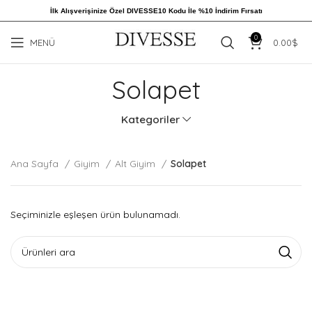
İlk Alışverişinize Özel DIVESSE10 Kodu İle %10 İndirim Fırsatı
0
MENÜ
0.00
$
Solapet
Kategoriler
Ana Sayfa
Giyim
Alt Giyim
Solapet
Seçiminizle eşleşen ürün bulunamadı.