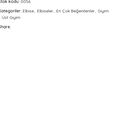
Stok kodu:
0056
Kategoriler:
Elbise
,
Elbiseler
,
En Çok Beğenilenler
,
Giyim
Üst Giyim
Share: