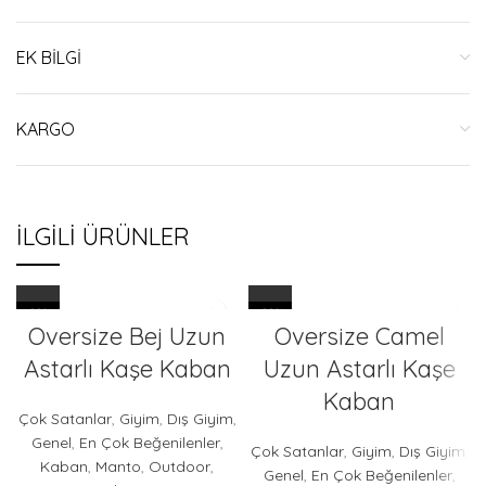
EK BILGI
KARGO
İLGILI ÜRÜNLER
-22%
-22%
Oversize Bej Uzun
Oversize Camel
TÜKENDI
TÜKENDI
Astarlı Kaşe Kaban
Uzun Astarlı Kaşe
Kaban
Çok Satanlar
,
Giyim
,
Dış Giyim
,
Genel
,
En Çok Beğenilenler
,
Çok Satanlar
,
Giyim
,
Dış Giyim
,
Kaban
,
Manto
,
Outdoor
,
Genel
,
En Çok Beğenilenler
,