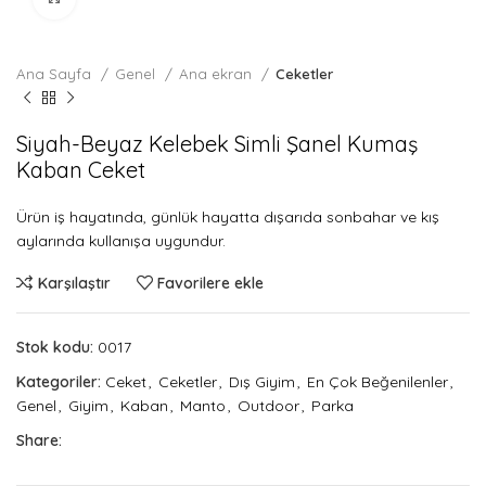
Ana Sayfa
Genel
Ana ekran
Ceketler
Siyah-Beyaz Kelebek Simli Şanel Kumaş
Kaban Ceket
Ürün iş hayatında, günlük hayatta dışarıda sonbahar ve kış
aylarında kullanışa uygundur.
Karşılaştır
Favorilere ekle
Stok kodu:
0017
Kategoriler:
Ceket
,
Ceketler
,
Dış Giyim
,
En Çok Beğenilenler
,
Genel
,
Giyim
,
Kaban
,
Manto
,
Outdoor
,
Parka
Share: