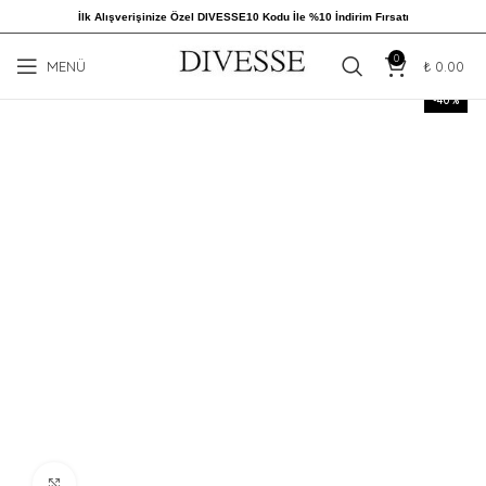
İlk Alışverişinize Özel DIVESSE10 Kodu İle %10 İndirim Fırsatı
0
MENÜ
₺
0.00
-40%
Büyütmek için tıklayın