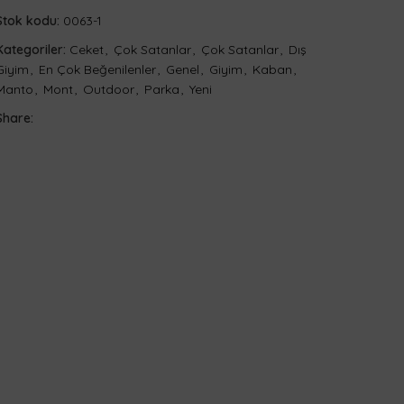
Stok kodu:
0063-1
Kategoriler:
Ceket
,
Çok Satanlar
,
Çok Satanlar
,
Dış
Giyim
,
En Çok Beğenilenler
,
Genel
,
Giyim
,
Kaban
,
Manto
,
Mont
,
Outdoor
,
Parka
,
Yeni
Share: