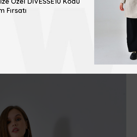
şinize Özel DIVESSE10 Kodu
m Fırsatı