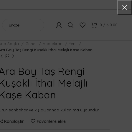
0
/
₺
0.00
Ana Sayfa
Genel
Ana ekran
Yeni
Ara Boy Taş Rengi Kuşaklı İthal Melajlı Kaşe Kaban
Ara Boy Taş Rengi
Kuşaklı İthal Melajlı
Kaşe Kaban
Ürün sonbahar ve kış aylarında kullanıma uygundur.
Karşılaştır
Favorilere ekle