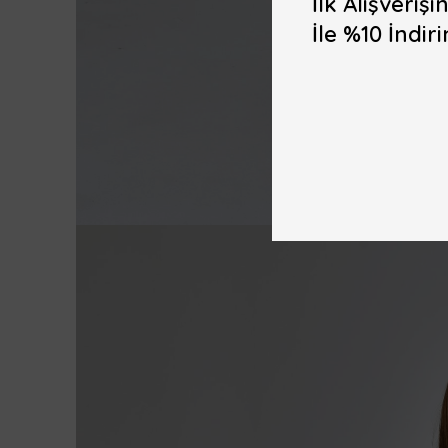
İlk Alışveri
İle %10 İndiri